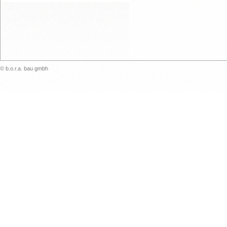
© b.o.r.a. bau gmbh